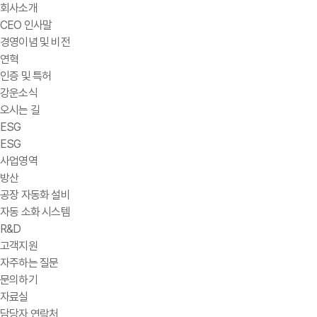
회사소개
CEO 인사말
경영이념 및 비전
연혁
인증 및 특허
강운소식
오시는 길
ESG
ESG
사업영역
방산
공장 자동화 설비
자동 소화 시스템
R&D
고객지원
자주하는 질문
문의하기
자료실
담당자 연락처