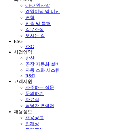
CEO 인사말
경영이념 및 비전
연혁
인증 및 특허
강운소식
오시는 길
ESG
ESG
사업영역
방산
공장 자동화 설비
자동 소화 시스템
R&D
고객지원
자주하는 질문
문의하기
자료실
담당자 연락처
채용정보
채용공고
인재상